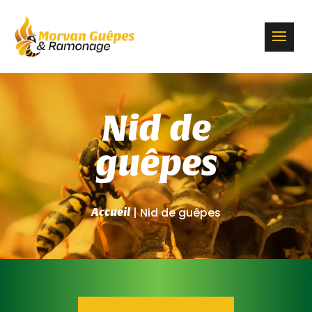
Nid de
guêpes
| Nid de guêpes
Accueil